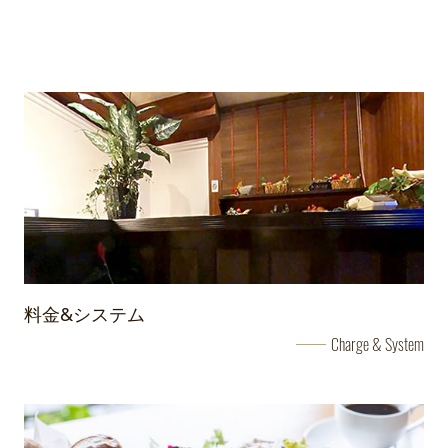
お盆期間のご案内
8/7～8/16日は休日扱いとさせていただきます。また料金は土曜
日料金となりますのでどうぞ宜しくお願い致します。
2020/12/02
クリスマス限定イベントのご案内
12/24・12/25までスパークリングワインプレゼント！
詳しくはこちら
2020/12/01
年末年始休日料金のご案内
料金&システム
12/19～1/5まで休日料金期間となり、土曜日料金とさせて頂きま
Charge & System
す。どうぞよろしくお願いいたします。
2020/12/02