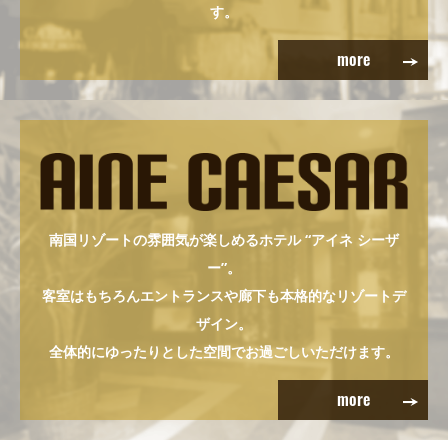
す。
2023/09/04
more
シーザーリニューアルのご案内
9/4～12月中旬までリニューアルを行っております。
リニューアル期間中も「AINE CAESAR」は営業しておりますので
ご利用ください。
リニューアル完了日に関しましては、決定次第ホームページにて
ご連絡させて頂きます。
南国リゾートの雰囲気が楽しめるホテル “アイネ シーザ
ー”。
2023/08/10
客室はもちろんエントランスや廊下も本格的なリゾートデ
お盆期間のご案内
ザイン。
8/11～8/20日は休日扱いとさせていただきます。また料金は土曜
全体的にゆったりとした空間でお過ごしいただけます。
日料金となりますのでどうぞ宜しくお願い致します。
more
2021/08/03