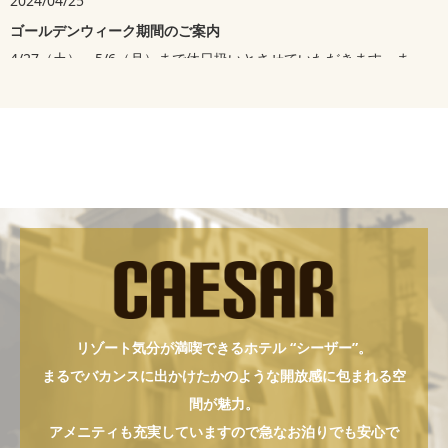
2024/04/25
ゴールデンウィーク期間のご案内
4/27（土）～5/6（月）まで休日扱いとさせていただきます。ま
た料金は土曜日料金となりますのでどうぞ宜しくお願い致しま
す。
2023/12/15
リニューアルオープンのお知らせ
ホテルシーザーは、12月15日リニューアルオープンいたしまし
た。
今後とも是非ご利用ください。
リゾート気分が満喫できるホテル “シーザー”。
2023/11/22
まるでバカンスに出かけたかのような開放感に包まれる空
リニューアルオープン予定のご案内
間が魅力。
ホテルシーザーは、12月15日リニューアルオープンの予定です。
アメニティも充実していますので急なお泊りでも安心で
決定しましたら改めてホームページにてお知らせいたします。