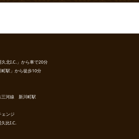
北I.C.」から車で20分
町駅」から徒歩10分
名鉄三河線 新川町駅
チェンジ
久比I.C.