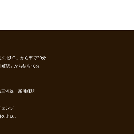
北I.C.」から車で20分
町駅」から徒歩10分
名鉄三河線 新川町駅
チェンジ
久比I.C.